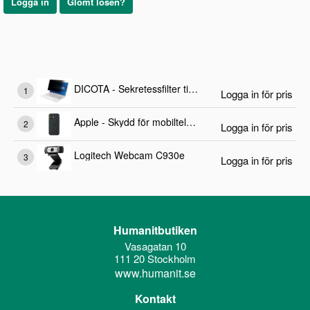
Logga in
Glömt lösen?
DICOTA - Sekretessfilter till bärbar dator
Logga in för pris
Apple - Skydd för mobiltelefon
Logga in för pris
Logitech Webcam C930e
Logga in för pris
Humanitbutiken
Vasagatan 10
111 20 Stockholm
www.humanit.se
Kontakt