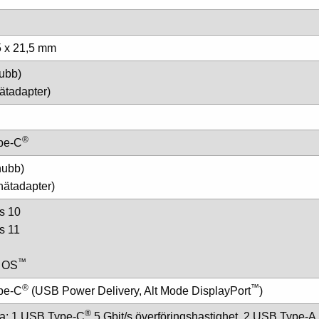
5 x 21,5 mm
hubb)
nätadapter)
®
pe-C
hubb)
nätadapter)
s 10
s 11
™
 OS
®
™
pe-C
️ (USB Power Delivery, Alt Mode DisplayPort
)
®
a: 1 USB Type-C
5 Gbit/s överföringshastighet, 2 USB Type-A