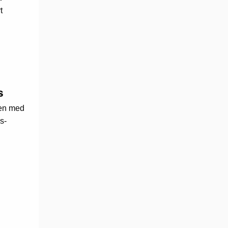
t
s
en med
s-