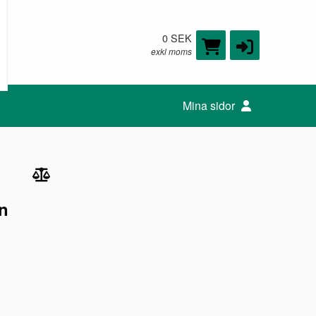
0 SEK
exkl moms
Mina sidor
on