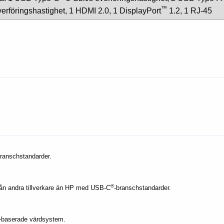
™
verföringshastighet, 1 HDMI 2.0, 1 DisplayPort
1.2, 1 RJ-45
branschstandarder.
®
rån andra tillverkare än HP med USB-C
-branschstandarder.
-baserade värdsystem.