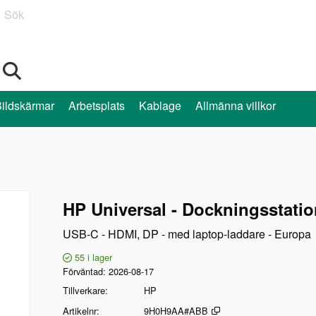
Sök
ildskärmar
Arbetsplats
Kablage
Allmänna villkor
HP Universal - Dockningsstati
USB-C - HDMI, DP - med laptop-laddare - Europa
55
i lager
Förväntad
2026-08-17
Tillverkare
HP
Artikelnr
9H0H9AA#ABB