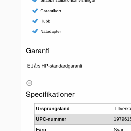
Snabbinstallationsanvisningar
Garantikort
Hubb
Nätadapter
Garanti
Ett års HP-standardgaranti
Specifikationer
Ursprungsland
Tillverk
UPC-nummer
197961
Färg
Svart