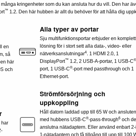
h många kringenheter som du kan ansluta hur du vill. Den har äv
™
rt
1.2. Den här hubben är allt du behöver för att hålla dig upp
Alla typer av portar
Sju multifunktionsportar erbjuder en komplett
lösning för i stort sett alla data-, video- eller
ll en
4
nätverksanslutningar
. 1 HDMI 2.0, 1
m, så
™
DisplayPort
1.2, 2 USB-A-portar, 1 USB-C
Den här
®
port, 1 USB-C
-port med passthrough och 1
OS och
Ethernet-port.
Strömförsörjning och
uppkoppling
r
Håll datorn laddad upp till 65 W och anslute
®
6
med hubbens USB-C
-pass-through
och d
 har
anslutna nätadaptern. Eller använd enbart 2-i
2-
1-nätadaptern och få tillgång till upp till 100 