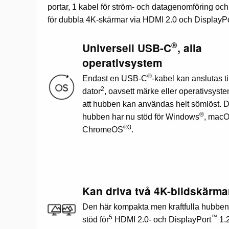
portar, 1 kabel för ström- och datagenomföring oc
för dubbla 4K-skärmar via HDMI 2.0 och DisplayPo
®
Universell USB-C
, alla
operativsystem
®
Endast en USB-C
-kabel kan anslutas ti
2
dator
, oavsett märke eller operativsyste
att hubben kan användas helt sömlöst. 
®
hubben har nu stöd för Windows
, mac
®
3
ChromeOS
.
Kan driva två 4K-bildskärma
Den här kompakta men kraftfulla hubben
5
™
stöd för
HDMI 2.0- och DisplayPort
1.