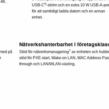
 4K.
®
USB-C
-ström och en extra 10 W USB-A-por
för att samtidigt ladda datorn och en annan
enhet.
Nätverkshanterbarhet i företagsklas
7
 med på
Stöd för nätverksmanagering
av enheten och hubb
r
stöd för PXE-start, Wake-on LAN, MAC Address Pas
through och LAN/WLAN-växling.