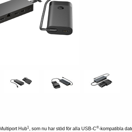
1
®
ultiport Hub
, som nu har stöd för alla USB-C
-kompatibla dato