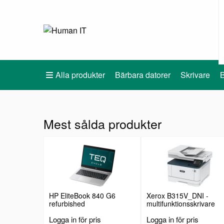
Alla produkter
Bärbara datorer
Skrivare
B
Mest sålda produkter
HP EliteBook 840 G6
Xerox B315V_DNI -
refurbished
multifunktionsskrivare
Logga in för pris
Logga in för pris